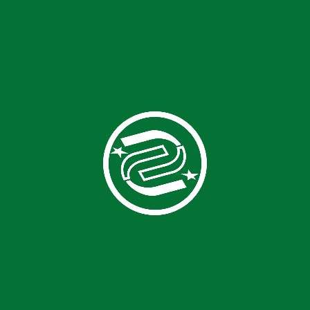
Борошномельна, круп’яна та
комбікормова промисловість
Борошномельно-круп’яна
промисловість
Комбікормова
промисловість
button product
ПІДБІР ПО ПРОДУКЦІЇ