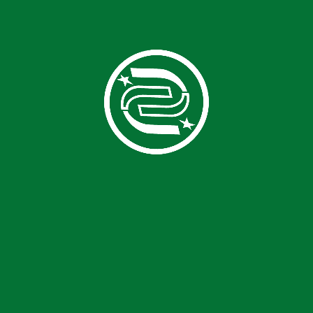
Хіміко-фармацевтична
промисловість
button product
ПІДБІР ПО ПРОДУКЦІЇ
search
Переробка (рециклінг)
Переробка твердих
побутових відходів
Переробка зношених
шин